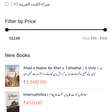
(78)
شراء الكتب العربية
Filter by Price
FILTER
Price:
₹80
—
₹350
New Books
Ahad e Nabwi Ke Khel o Tafreehat | 5 Vols | عہد
نبوی کے کھیل و تفریحات لباس آرائش بدن کھانے اور مشروبات تعمیرات
1,500.00
₹
Islamophobia | اسلاموفوبیا نفرت کا بیانیہ حکمت کا پیغام
450.00
₹