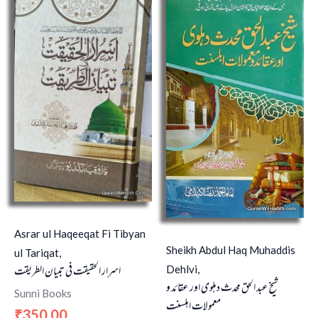
Asrar ul Haqeeqat Fi Tibyan
Sheikh Abdul Haq Muhaddis
ul Tariqat,
اسرار الحقیقت فی تبیان الطریقت
Dehlvi,
شیخ عبد الحق محدث دہلوی اور عقائد و
Sunni Books
معمولات اہلسنت
350.00
₹