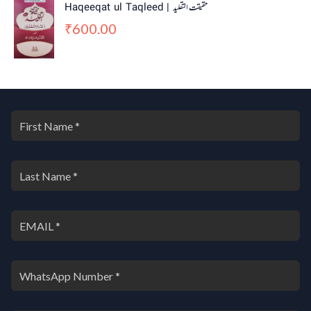
Haqeeqat ul Taqleed | حقیقت التقلید
600.00
₹