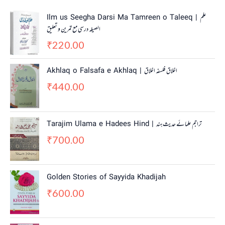
Ilm us Seegha Darsi Ma Tamreen o Taleeq | علم
الصیغہ درسی مع تمرین و تعلیق
220.00
₹
Akhlaq o Falsafa e Akhlaq | اخلاق فلسفہ اخلاق
440.00
₹
Tarajim Ulama e Hadees Hind | تراجم علمائے حديث ہند
700.00
₹
Golden Stories of Sayyida Khadijah
600.00
₹