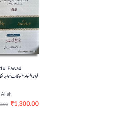
d ul Fawad
فوائد الفواد ملفوظات خواجہ ن
 Allah
1,300.00
₹
0.00