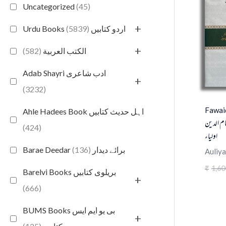
Uncategorized
(45)
+
(5839)
Urdu Books اردو کتابیں
+
(582)
الكتب العربية
Adab Shayri ادب شاعری
+
(3232)
Fawai
Ahle Hadees Book اہل حدیث کتابیں
ظام الدین
(424)
اولیاء
(136)
Barae Deedar برائے دیدار
Auliya
1,60
₹
Barelvi Books بریلوی کتابیں
+
(666)
BUMS Books بی یو ایم ایس
+