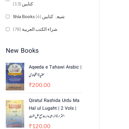
(13)
کتابیں
(6)
Shia Books شیعہ کتابیں
(78)
شراء الكتب العربية
New Books
Aqeeda e Tahawi Arabic |
عقیدة الطحاوی
200.00
₹
Qiratul Rashida Urdu Ma
Hal ul Lugaht | 2 Vols |
القراءة الراشدہ اردو مع حل لغت
120.00
₹