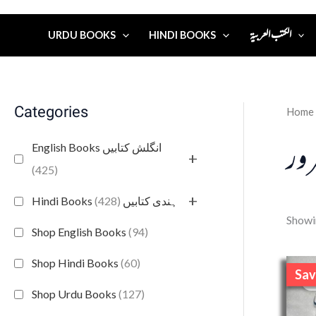
الكتب العربية
URDU BOOKS
HINDI BOOKS
Categories
Home
رور
English Books انگلش کتابیں
+
(425)
+
(428)
Hindi Books ہندی کتابیں
Showin
Shop English Books
(94)
Shop Hindi Books
(60)
Sav
S
Shop Urdu Books
(127)