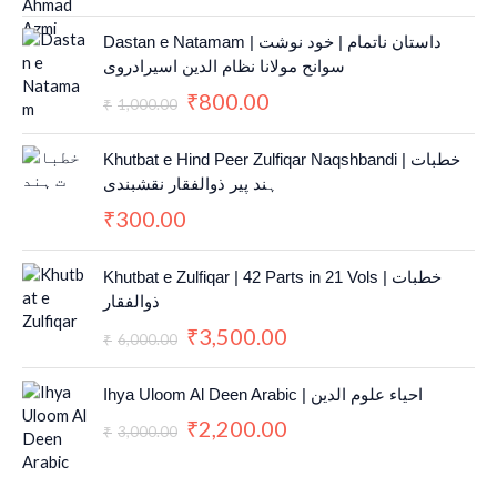
O
C
Dastan e Natamam | داستان ناتمام | خود نوشت
r
u
سوانح مولانا نظام الدین اسیرادروی
i
r
800.00
₹
g
r
1,000.00
₹
i
e
n
n
Khutbat e Hind Peer Zulfiqar Naqshbandi | خطبات
a
t
ہند پیر ذوالفقار نقشبندی
l
p
300.00
₹
p
r
r
i
i
c
O
C
Khutbat e Zulfiqar | 42 Parts in 21 Vols | خطبات
c
e
r
u
ذوالفقار
e
i
i
r
3,500.00
w
s
₹
g
r
6,000.00
₹
a
:
i
e
s
₹
n
n
O
C
Ihya Uloom Al Deen Arabic | احياء علوم الدين
:
8
a
t
r
u
2,200.00
₹
₹
0
l
p
i
r
3,000.00
₹
1
0
p
r
g
r
,
.
r
i
i
e
0
0