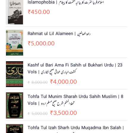
Islamophobia | اسلاموفوبیا نفرت کا بیانیہ حکمت کا پیغام
450.00
₹
Rahmat ul Lil Alameen | رحمۃ للعالمین
5,000.00
₹
O
C
Kashf ul Bari Ama Fi Sahih ul Bukhari Urdu | 23
r
u
Vols | کشف الباری عما فی صحیح البخاری
i
r
4,000.00
g
r
₹
8,000.00
₹
i
e
n
n
O
C
Tohfa Tul Munim Sharah Urdu Sahih Muslim | 8
a
t
r
u
Vols | تحفۃ المنعم شرح صحیح مسلم اردو
l
p
i
r
3,500.00
p
r
g
r
₹
5,000.00
₹
r
i
i
e
i
c
n
n
O
C
Tohfa Tul Izah Sharh Urdu Muqadma Ibn Salah |
c
e
a
t
r
u