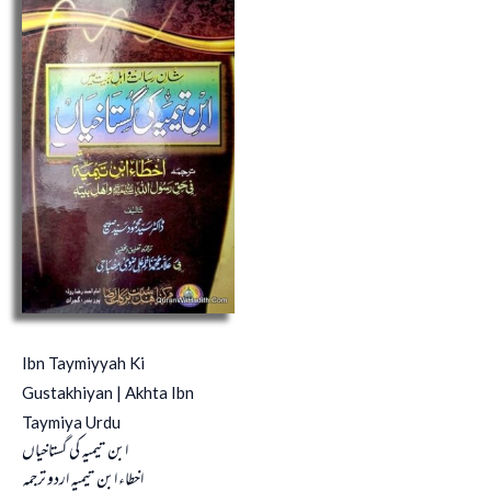
Ibn Taymiyyah Ki
Gustakhiyan | Akhta Ibn
Taymiya Urdu
ابن تیمیہ کی گستاخیاں
اخطاء ابن تیمیہ اردو ترجمہ