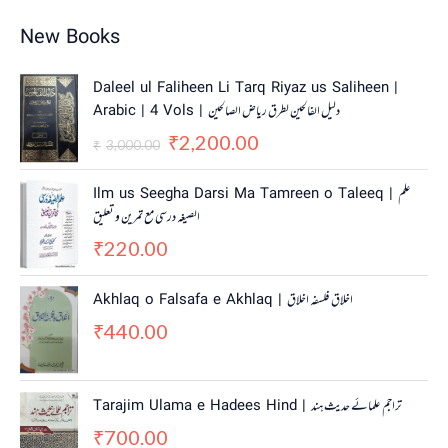
New Books
O
C
Daleel ul Faliheen Li Tarq Riyaz us Saliheen |
r
u
Arabic | 4 Vols | دلیل الفالحین لطرق ریاض الصالحین
i
r
2,200.00
g
r
₹
3,000.00
₹
i
e
n
n
Ilm us Seegha Darsi Ma Tamreen o Taleeq | علم
a
t
الصیغہ درسی مع تمرین و تعلیق
l
p
220.00
p
r
₹
r
i
i
c
Akhlaq o Falsafa e Akhlaq | اخلاق فلسفہ اخلاق
c
e
440.00
e
i
₹
w
s
a
:
s
₹
Tarajim Ulama e Hadees Hind | تراجم علمائے حديث ہند
:
2
700.00
₹
,
₹