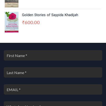
3
2
,
0
0
0
Golden Stories of Sayyida Khadijah
0
.
600.00
0
0
₹
.
0
0
.
0
.