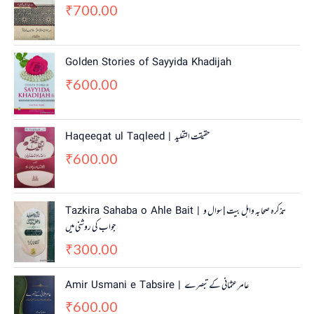
700.00
₹
Golden Stories of Sayyida Khadijah
600.00
₹
Haqeeqat ul Taqleed | حقیقت التقلید
600.00
₹
Tazkira Sahaba o Ahle Bait | تذکرہ صحابہ واہل بیت | سوال و
جواب کی روشنی میں
300.00
₹
Amir Usmani e Tabsire | عامر عثمانی کے تبصرے
600.00
₹