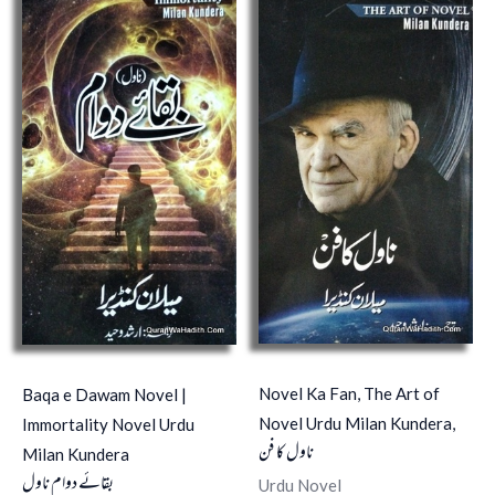
Novel Ka Fan, The Art of
Baqa e Dawam Novel |
Novel Urdu Milan Kundera,
Immortality Novel Urdu
ناول کا فن
Milan Kundera
بقائے دوام ناول
Urdu Novel