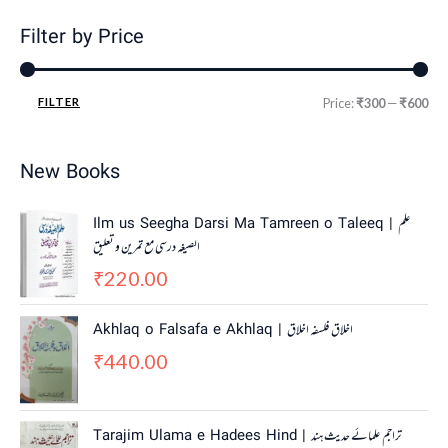
Filter by Price
FILTER
Price:
₹300
—
₹600
New Books
Ilm us Seegha Darsi Ma Tamreen o Taleeq | علم
الصیغہ درسی مع تمرین و تعلیق
220.00
₹
Akhlaq o Falsafa e Akhlaq | اخلاق فلسفہ اخلاق
440.00
₹
Tarajim Ulama e Hadees Hind | تراجم علمائے حديث ہند