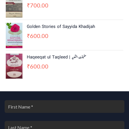
700.00
₹
Golden Stories of Sayyida Khadijah
600.00
₹
Haqeeqat ul Taqleed | حقیقت التقلید
600.00
₹