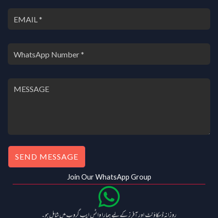
SEND MESSAGE
Join Our WhatsApp Group
روزانہ ڈسکاؤنٹ اور آفرز کے لیے ہمارا واٹس ایپ گروپ میں شامل ہو۔