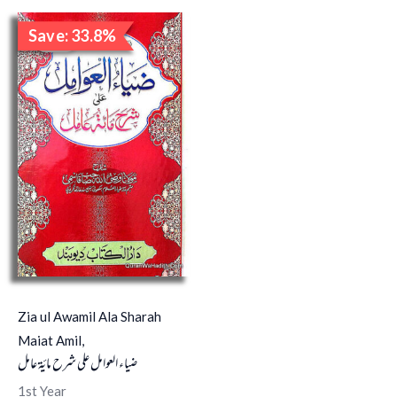
Original
Current
Save: 33.8%
price
price
Sale!
was:
is:
₹340.00.
₹225.00.
Zia ul Awamil Ala Sharah
Maiat Amil,
ضیاء العوامل علی شرح ماىٔة عامل
1st Year