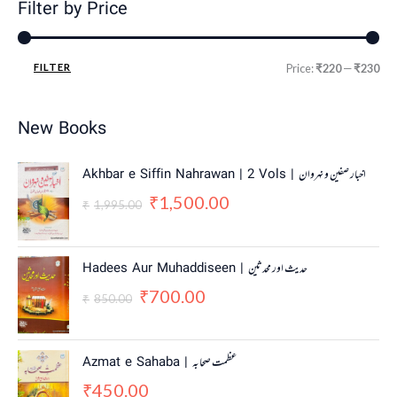
Filter by Price
FILTER
Price:
₹220
—
₹230
New Books
O
C
Akhbar e Siffin Nahrawan | 2 Vols | اخبار صفین و نہروان
r
u
1,500.00
₹
i
r
1,995.00
₹
g
r
i
e
n
n
O
C
Hadees Aur Muhaddiseen | حدیث اور محدثین
a
t
r
u
700.00
₹
l
p
i
r
850.00
₹
p
r
g
r
r
i
i
e
i
c
n
n
Azmat e Sahaba | عظمت صحابہ
c
e
a
t
450.00
e
i
₹
l
p