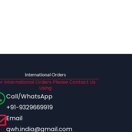
International Orders
r International Orders Please Contact Us
Using
Call/WhatsApp
+91-9329669919
Email
qwh.india@gmail.com