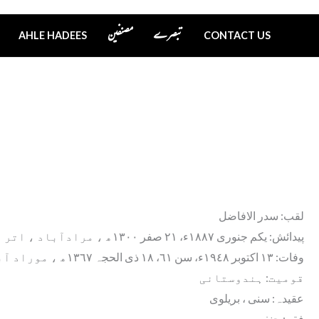
تبصرے
مصنفین
AHLE HADEES
CONTACT US
لقب: سدر الافاضل
پیدائش: یکم جنوری ١٨٨٧ء، ٢١ صفر ١٣٠٠ھ ، مرادآباد ، اتر پردیش ، ہندوستان
وفات: ١٣ اکتوبر ١٩٤٨ء، سن ٦١، ١٨ ذی الحجہ ١٣٦٧ھ ، موراد آباد ، ہندوستان
قومیت: ہندوستانی
عقیدہ: سنی ، بریلوی
فقہ: حنفی