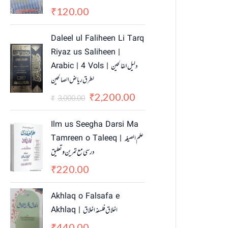
120.00
₹
O
C
Daleel ul Faliheen Li Tarq
r
u
Riyaz us Saliheen |
i
r
Arabic | 4 Vols | دلیل الفالحین
g
r
لطرق ریاض الصالحین
i
e
n
n
2,200.00
₹
3,000.00
₹
a
t
l
p
Ilm us Seegha Darsi Ma
p
r
Tamreen o Taleeq | علم الصیغہ
r
i
درسی مع تمرین و تعلیق
i
c
c
e
220.00
₹
e
i
w
s
Akhlaq o Falsafa e
a
:
Akhlaq | اخلاق فلسفہ اخلاق
s
₹
440.00
₹
:
2