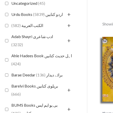
Uncategorized
(45)
+
(5839)
Urdu Books اردو کتابیں
Showin
+
(582)
الكتب العربية
Adab Shayri ادب شاعری
+
(3232)
Ahle Hadees Book اہل حدیث کتابیں
(424)
(136)
Barae Deedar برائے دیدار
Barelvi Books بریلوی کتابیں
+
(666)
BUMS Books بی یو ایم ایس
+