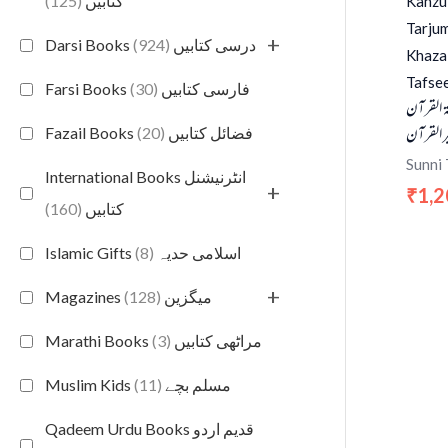
(125)
کتابیں
Kanzul
Tarjum
+
(924)
Darsi Books درسی کتابیں
Khazai
Tafsee
(30)
Farsi Books فارسی کتابیں
مۃ القرآن
ر القرآن
(20)
Fazail Books فضائل کتابیں
Sunni 
International Books انٹرنیشنل
+
1,2
₹
(160)
کتابیں
(8)
Islamic Gifts اسلامی حدیہ
+
(128)
Magazines میگزین
(3)
Marathi Books مراٹھی کتابیں
(11)
Muslim Kids مسلم بچے
Qadeem Urdu Books قدیم اردو