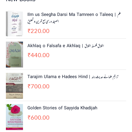
Ilm us Seegha Darsi Ma Tamreen o Taleeq | علم
الصیغہ درسی مع تمرین و تعلیق
220.00
₹
Akhlaq o Falsafa e Akhlaq | اخلاق فلسفہ اخلاق
440.00
₹
Tarajim Ulama e Hadees Hind | تراجم علمائے حديث ہند
700.00
₹
Golden Stories of Sayyida Khadijah
600.00
₹