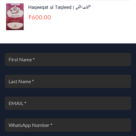
Haqeeqat ul Taqleed | حقیقت التقلید
600.00
₹