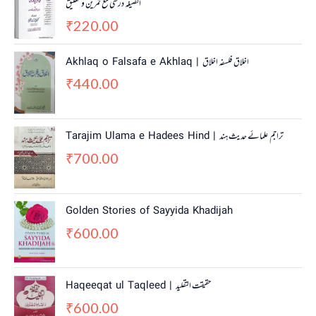
الصیغہ درسی مع تمرین و تعلیق
220.00
₹
Akhlaq o Falsafa e Akhlaq | اخلاق فلسفہ اخلاق
440.00
₹
Tarajim Ulama e Hadees Hind | تراجم علمائے حديث ہند
700.00
₹
Golden Stories of Sayyida Khadijah
600.00
₹
Haqeeqat ul Taqleed | حقیقت التقلید
600.00
₹