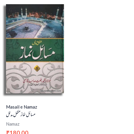
Masail e Namaz
مسائل نماز مکمل مدلل
Namaz
180.00
₹