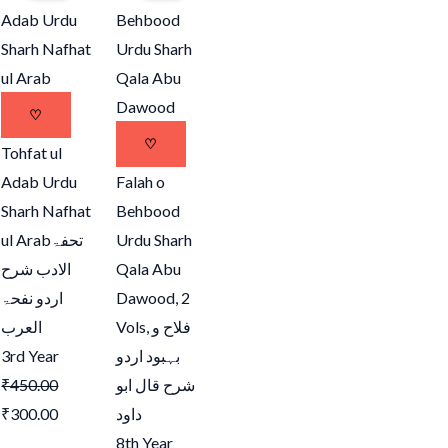
was:
is:
was:
is:
.
₹450.00.
₹300.00.
₹1,500.00.
₹900.00.
♡
♡
Tohfat ul
Adab Urdu
Falah o
Sharh Nafhat
Behbood
ul Arab
تحفۃ
Urdu Sharh
الادب شرح
Qala Abu
اردو نفحۃ
Dawood, 2
العرب
Vols,
فلاح و
3rd Year
بہبود اردو
₹
450.00
شرح قال ابو
₹
300.00
داود
8th Year