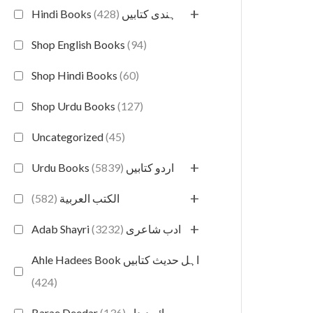
+
(428)
Hindi Books ہندی کتابیں
Shop English Books
(94)
Shop Hindi Books
(60)
Shop Urdu Books
(127)
Uncategorized
(45)
+
(5839)
Urdu Books اردو کتابیں
+
(582)
الكتب العربية
+
(3232)
Adab Shayri ادب شاعری
Ahle Hadees Book اہل حدیث کتابیں
(424)
(136)
Barae Deedar برائے دیدار