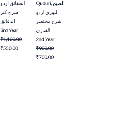
الحقائق اردو
Quduri,
الصبح
النوری اردو
شرح کنز
شرح مختصر
الدقائق
3rd Year
القدری
₹
1,100.00
2nd Year
₹
550.00
₹
900.00
₹
700.00