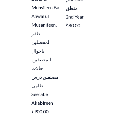
Muhsileen Ba
منطق
Ahwal ul
2nd Year
Musanifeen,
₹
80.00
ظفر
المحصلین
باحوال
,
المصنفین
حالات
مصنفین درس
نظامی
Seerat e
Akabireen
₹
900.00