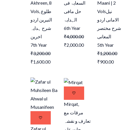
Akhreen, 8
السعایۃ فی
Maani | 2
Vols,
طلوع
حل مافی
Vols
نیل
الامانی اردو
الہدایۃ
النیرین اردو
شرح ہدایہ
6th Year
شرح مختصر
اخرین
₹
4,000.00
المعانی
7th Year
₹
2,000.00
5th Year
₹
3,200.00
₹
1,200.00
₹
1,600.00
₹
900.00
♡
Mirqat,
مرقات مع
♡
تعارف و نقشہ
Zafar ul
جات علم