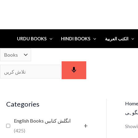
URDU BOOKS
HINDI BOOKS
الكتب العربية
Categories
Hom
نگوہی
English Books انگلش کتابیں
+
Showin
(425)