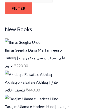
FILTER
New Books
Ilm us Seegha Darsi Ma Tamreen o
Taleeq | علم الصیغہ درسی مع تمرین و
تعلیق
₹
220.00
Akhlaq o Falsafa e Akhlaq | اخلاق
فلسفہ اخلاق
₹
440.00
Tarajim Ulama e Hadees Hind | تراجم