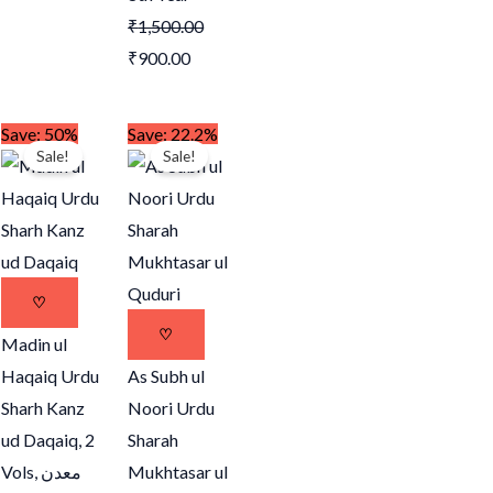
₹
1,500.00
₹
900.00
Original
Current
Original
Current
Save: 50%
Save: 22.2%
Sale!
Sale!
price
price
price
price
was:
is:
was:
is:
.
₹1,100.00.
₹550.00.
₹900.00.
₹700.00.
♡
♡
Madin ul
Haqaiq Urdu
As Subh ul
Sharh Kanz
Noori Urdu
ud Daqaiq, 2
Sharah
Vols,
معدن
Mukhtasar ul