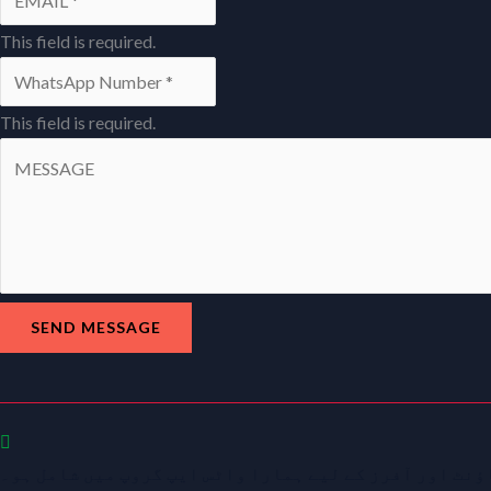
This field is required.
This field is required.
SEND MESSAGE
نٹ اور آفرز کے لیے ہمارا واٹس ایپ گروپ میں شامل ہو۔