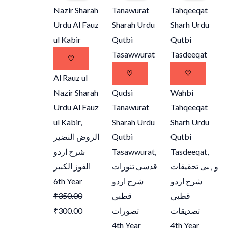
was:
is:
was:
is:
was:
is:
₹350.00.
₹300.00.
₹350.00.
₹300.00.
₹450.00.
₹300.00
♡
♡
♡
Al Rauz ul
Nazir Sharah
Qudsi
Wahbi
Urdu Al Fauz
Tanawurat
Tahqeeqat
ul Kabir,
Sharah Urdu
Sharh Urdu
الروض النضیر
Qutbi
Qutbi
شرح اردو
Tasawwurat,
Tasdeeqat,
وہبی تحقیقات
قدسی تنورات
الفوز الکبیر
6th Year
شرح اردو
شرح اردو
₹
350.00
قطبی
قطبی
₹
300.00
تصورات
تصدیقات
4th Year
4th Year