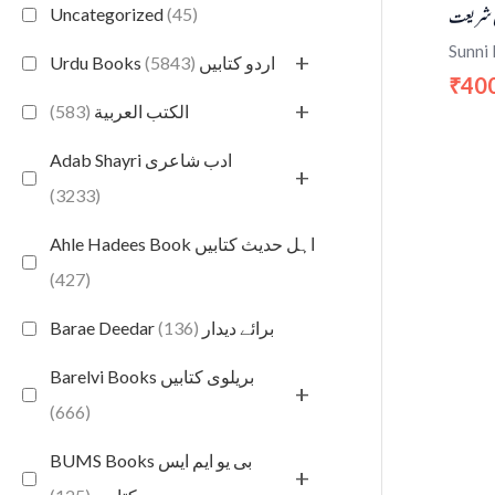
 شریعت
Uncategorized
(45)
Sunni
+
(5843)
Urdu Books اردو کتابیں
40
₹
+
(583)
الكتب العربية
Adab Shayri ادب شاعری
+
(3233)
Ahle Hadees Book اہل حدیث کتابیں
(427)
(136)
Barae Deedar برائے دیدار
Barelvi Books بریلوی کتابیں
+
(666)
BUMS Books بی یو ایم ایس
+