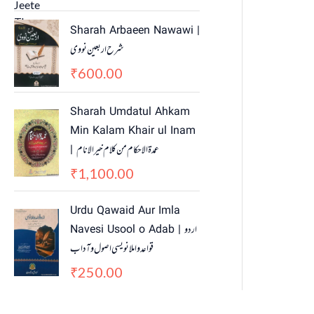
Sharah Arbaeen Nawawi |
شرح اربعین نووی
600.00
₹
Sharah Umdatul Ahkam
Min Kalam Khair ul Inam
| عمدۃ الاحکام من کلام خیر الانام
1,100.00
₹
Urdu Qawaid Aur Imla
Navesi Usool o Adab | اردو
قواعد و املا نویسی اصول و آداب
250.00
₹