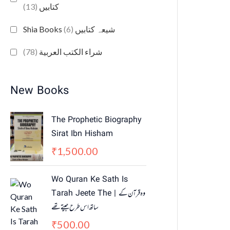
(13)
کتابیں
(6)
Shia Books شیعہ کتابیں
(78)
شراء الكتب العربية
New Books
The Prophetic Biography
Sirat Ibn Hisham
1,500.00
₹
Wo Quran Ke Sath Is
Tarah Jeete The | وہ قرآن کے
ساتھ اس طرح جیتے تھے
500.00
₹