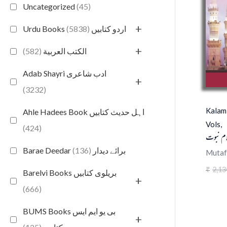
Uncategorized
(45)
+
(5838)
Urdu Books اردو کتابیں
+
(582)
الكتب العربية
Adab Shayri ادب شاعری
+
(3232)
Kalam
Ahle Hadees Book اہل حدیث کتابیں
Vols,
(424)
ام نبوت
(136)
Barae Deedar برائے دیدار
Mutaf
2,13
₹
Barelvi Books بریلوی کتابیں
+
(666)
BUMS Books بی یو ایم ایس
+