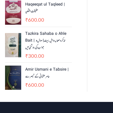
Haqeeqat ul Taqleed |
حقیقت التقلید
600.00
₹
Tazkira Sahaba o Ahle
Bait | تذکرہ صحابہ واہل بیت | سوال و
جواب کی روشنی میں
300.00
₹
Amir Usmani e Tabsire |
عامر عثمانی کے تبصرے
600.00
₹