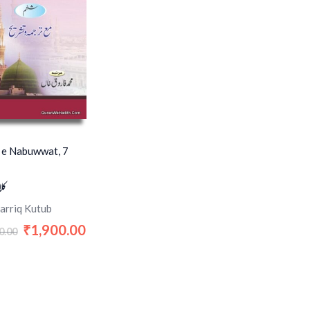
 e Nabuwwat, 7
کل
arriq Kutub
1,900.00
₹
0.00