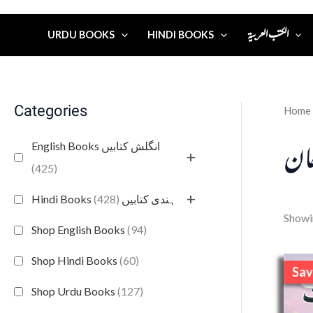
الكتب العربية
URDU BOOKS
HINDI BOOKS
Categories
Home
خان
English Books انگلش کتابیں
+
(425)
+
(428)
Hindi Books ہندی کتابیں
Showin
Shop English Books
(94)
Shop Hindi Books
(60)
Sav
S
Shop Urdu Books
(127)