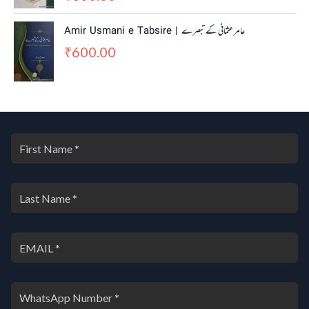
Amir Usmani e Tabsire | عامر عثمانی کے تبصرے
600.00
₹