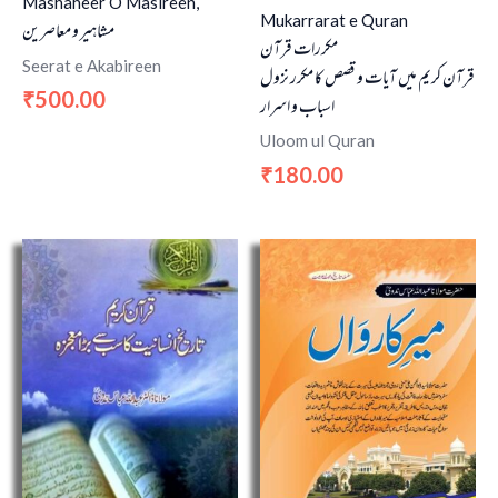
Mashaheer O Masireen,
Mukarrarat e Quran
مشاہیر و معاصرین
مکررات قرآن
Seerat e Akabireen
قرآن کریم میں آیات و قصص کا مکرر نزول
500.00
₹
اسباب و اسرار
Uloom ul Quran
180.00
₹