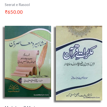
Seerat e Rasool
650.00
₹