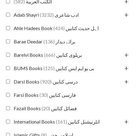
+
(582)
الكتب العربية
+
(3232)
Adab Shayri ادب شاعری
(424)
Ahle Hadees Book اہل حدیث کتابیں
(136)
Barae Deedar برائے دیدار
+
(666)
Barelvi Books بریلوی کتابیں
+
(125)
BUMS Books بی یو ایم ایس کتابیں
+
(920)
Darsi Books درسی کتابیں
(30)
Farsi Books فارسی کتابیں
(20)
Fazail Books فضائل کتابیں
+
(161)
International Books انٹرنیشنل کتابیں
(8)
Islamic Gifts اسلامی حدیہ