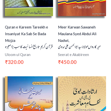
Quran e Kareem Tareekh e
Meer Karwan Sawaneh
Insaniyat Ka Sab Se Bada
Maulana Syed Abdul Ali
Mojza
Nadwi,
میر کارواں مولانا سید ابوالحسن علی ندوی
قرآن کریم تاریخ انسانیت کا سب بڑا معجزہ
Uloom ul Quran
Seerat e Akabireen
320.00
450.00
₹
₹