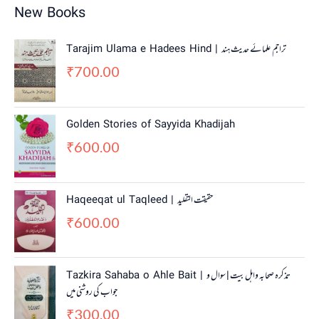
New Books
Tarajim Ulama e Hadees Hind | تراجم علمائے حديث ہند
700.00
₹
Golden Stories of Sayyida Khadijah
600.00
₹
Haqeeqat ul Taqleed | حقیقت التقلید
600.00
₹
Tazkira Sahaba o Ahle Bait | تذکرہ صحابہ واہل بیت | سوال و
جواب کی روشنی میں
300.00
₹