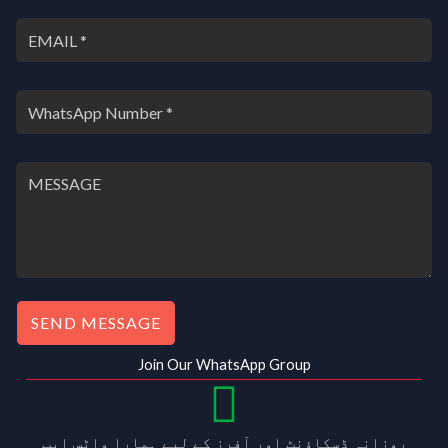
SEND MESSAGE
Join Our WhatsApp Group
روزانہ ڈسکاؤنٹ اور آفرز کے لیے ہمارا واٹس ایپ