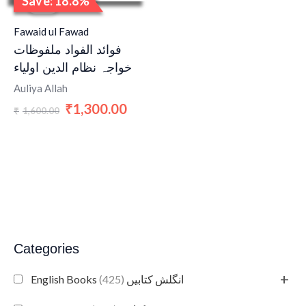
Save: 18.8%
price
price
Sale!
was:
is:
₹1,600.00.
₹1,300.00.
Fawaid ul Fawad
فوائد الفواد ملفوظات
خواجہ نظام الدین اولیاء
Auliya Allah
1,300.00
₹
1,600.00
₹
Categories
+
(425)
English Books انگلش کتابیں