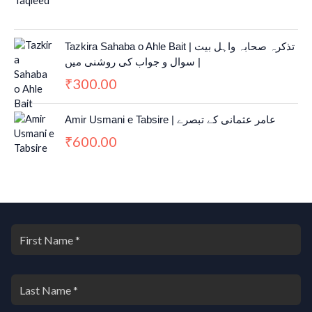
Tazkira Sahaba o Ahle Bait | تذکرہ صحابہ واہل بیت
| سوال و جواب کی روشنی میں
300.00
₹
Amir Usmani e Tabsire | عامر عثمانی کے تبصرے
600.00
₹