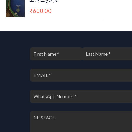
عامر عثمانی کے تبصرے
600.00
₹