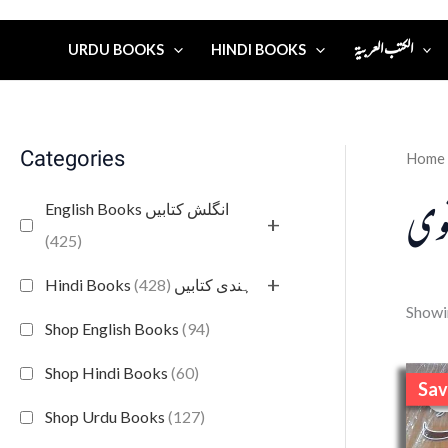
الكتب العربية
URDU BOOKS
HINDI BOOKS
Categories
Home
نوی
English Books انگلش کتابیں
+
(425)
+
(428)
Hindi Books ہندی کتابیں
Showin
Shop English Books
(94)
Shop Hindi Books
(60)
Sav
S
Shop Urdu Books
(127)