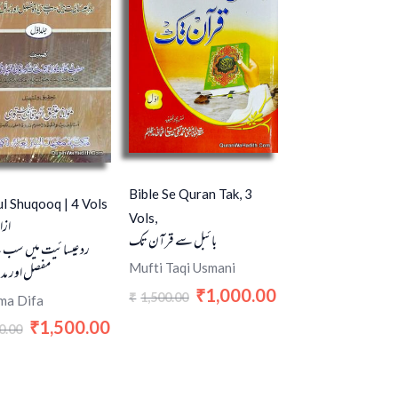
Bible Se Quran Tak, 3
ul Shuqooq | 4 Vols
Vols,
ازا
بائبل سے قرآن تک
رد عیسائیت میں سب س
Mufti Taqi Usmani
مفصل اور مد
1,000.00
₹
1,500.00
₹
ma Difa
1,500.00
₹
0.00