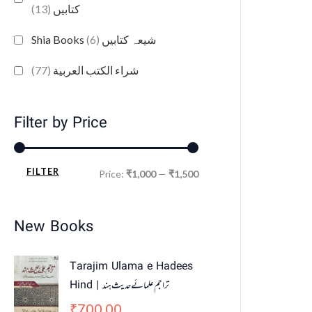
(13)
کتابیں
(6)
Shia Books شیعہ کتابیں
(77)
شراء الكتب العربية
Filter by Price
FILTER
Price:
₹1,000
—
₹1,500
New Books
Tarajim Ulama e Hadees
Hind | تراجم علمائے حديث ہند
700.00
₹