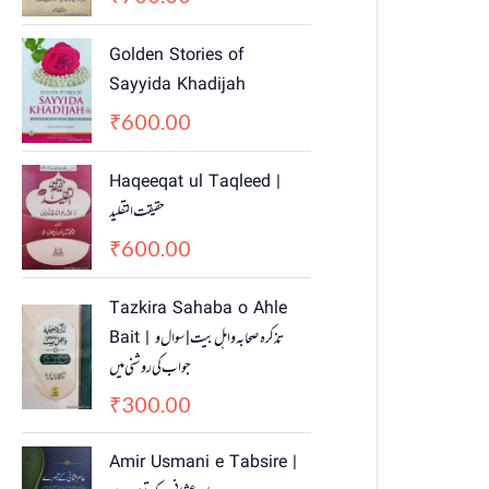
Golden Stories of
Sayyida Khadijah
600.00
₹
Haqeeqat ul Taqleed |
حقیقت التقلید
600.00
₹
Tazkira Sahaba o Ahle
Bait | تذکرہ صحابہ واہل بیت | سوال و
جواب کی روشنی میں
300.00
₹
Amir Usmani e Tabsire |