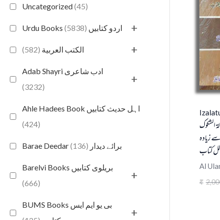
Uncategorized
(45)
+
(5838)
Urdu Books اردو کتابیں
+
(582)
الكتب العربية
Adab Shayri ادب شاعری
+
(3232)
Ahle Hadees Book اہل حدیث کتابیں
Izalat
لۃ الشکوک
(424)
ے زیادہ
(136)
Barae Deedar برائے دیدار
لل کتاب
Al Ula
Barelvi Books بریلوی کتابیں
+
2,00
₹
(666)
BUMS Books بی یو ایم ایس
+