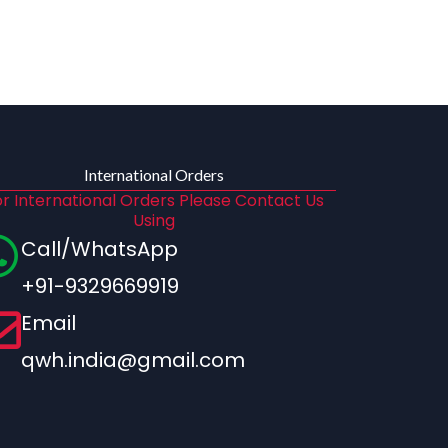
International Orders
r International Orders Please Contact Us
Using
Call/WhatsApp
+91-9329669919
Email
qwh.india@gmail.com