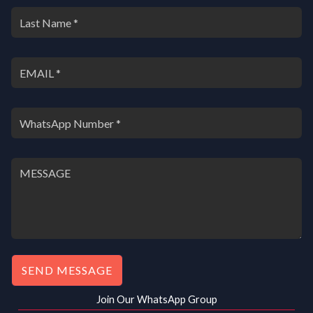
0
.
0
0
.
0
0
.
0
.
SEND MESSAGE
Join Our WhatsApp Group