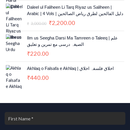
O
C
Daleel ul Faliheen Li Tarq Riyaz us Saliheen |
r
u
Arabic | 4 Vols | دلیل الفالحین لطرق ریاض الصالحین
i
r
2,200.00
₹
g
r
3,000.00
₹
i
e
n
n
Ilm us Seegha Darsi Ma Tamreen o Taleeq | علم
a
t
الصیغہ درسی مع تمرین و تعلیق
l
p
220.00
₹
p
r
r
i
i
c
Akhlaq o Falsafa e Akhlaq | اخلاق فلسفہ اخلاق
c
e
440.00
₹
e
i
w
s
a
:
s
₹
:
2
₹
,
3
2
,
0
0
0