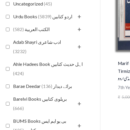
Uncategorized
(45)
+
(5839)
Urdu Books اردو کتابیں
+
(582)
الكتب العربية
Adab Shayri ادب شاعری
+
(3232)
Marif
Ahle Hadees Book اہل حدیث کتابیں
Tirmiz
(424)
ذی اردو
(136)
Barae Deedar برائے دیدار
7th Ye
5,00
₹
Barelvi Books بریلوی کتابیں
+
(666)
BUMS Books بی یو ایم ایس
+