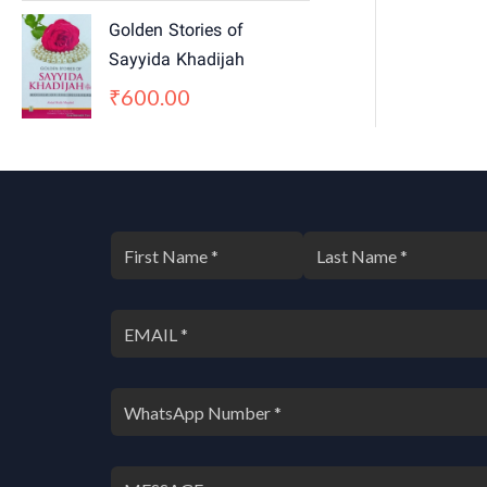
0
0
Golden Stories of
.
0
0
.
Sayyida Khadijah
0
600.00
₹
.