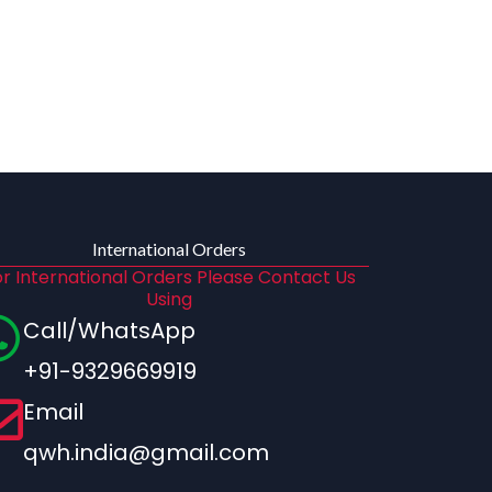
International Orders
r International Orders Please Contact Us
Using
Call/WhatsApp
+91-9329669919
Email
qwh.india@gmail.com