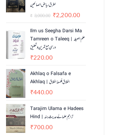
لطرق ریاض الصالحین
i
e
n
n
2,200.00
₹
3,000.00
₹
a
t
l
p
Ilm us Seegha Darsi Ma
p
r
Tamreen o Taleeq | علم الصیغہ
r
i
درسی مع تمرین و تعلیق
i
c
c
e
220.00
₹
e
i
w
s
Akhlaq o Falsafa e
a
:
Akhlaq | اخلاق فلسفہ اخلاق
s
₹
440.00
₹
:
2
₹
,
3
2
Tarajim Ulama e Hadees
,
0
Hind | تراجم علمائے حديث ہند
0
0
700.00
₹
0
.