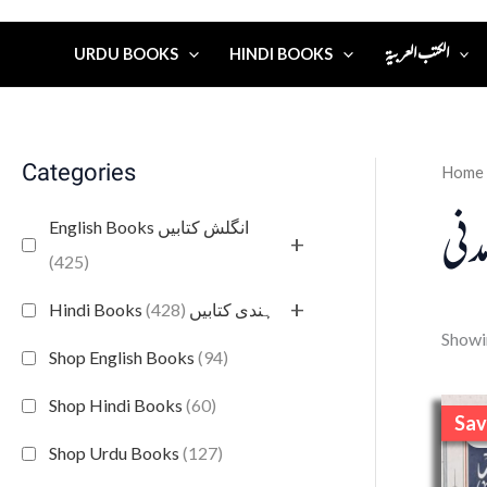
الكتب العربية
URDU BOOKS
HINDI BOOKS
Categories
Home
مدنی
English Books انگلش کتابیں
+
(425)
+
(428)
Hindi Books ہندی کتابیں
Showin
Shop English Books
(94)
Shop Hindi Books
(60)
Sav
S
Shop Urdu Books
(127)