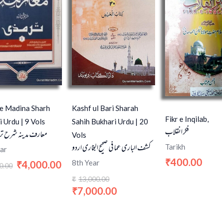
 e Madina Sharh
Kashf ul Bari Sharah
Fikr e Inqilab,
i Urdu | 9 Vols
Sahih Bukhari Urdu | 20
فکر انقلاب
معارف مدینہ شرح ترم
Vols
کشف الباری عما فی صحیح البخاری اردو
Tarikh
ar
400.00
₹
8th Year
4,000.00
₹
0.00
13,000.00
₹
7,000.00
₹