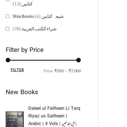
(13)
کتابیں
(6)
Shia Books شیعہ کتابیں
(78)
شراء الكتب العربية
Filter by Price
FILTER
Price:
₹200
—
₹7,000
New Books
O
C
Daleel ul Faliheen Li Tarq
r
u
Riyaz us Saliheen |
i
r
Arabic | 4 Vols | دلیل الفالحین
g
r