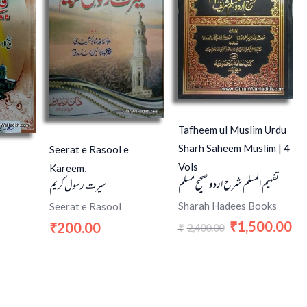
Tafheem ul Muslim Urdu
Sharh Saheem Muslim | 4
Seerat e Rasool e
Vols
Kareem,
تفہیم المسلم شرح اردو صحیح مسلم
سیرت رسول کریم
Sharah Hadees Books
Seerat e Rasool
1,500.00
200.00
₹
₹
2,400.00
₹