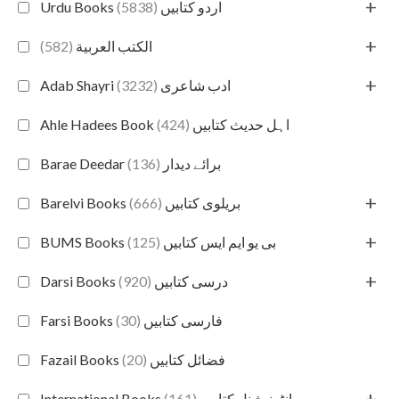
+
(5838)
Urdu Books اردو کتابیں
+
(582)
الكتب العربية
+
(3232)
Adab Shayri ادب شاعری
(424)
Ahle Hadees Book اہل حدیث کتابیں
(136)
Barae Deedar برائے دیدار
+
(666)
Barelvi Books بریلوی کتابیں
+
(125)
BUMS Books بی یو ایم ایس کتابیں
+
(920)
Darsi Books درسی کتابیں
(30)
Farsi Books فارسی کتابیں
(20)
Fazail Books فضائل کتابیں
+
(161)
International Books انٹرنیشنل کتابیں