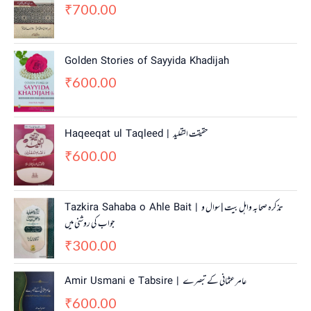
700.00
₹
Golden Stories of Sayyida Khadijah
600.00
₹
Haqeeqat ul Taqleed | حقیقت التقلید
600.00
₹
Tazkira Sahaba o Ahle Bait | تذکرہ صحابہ واہل بیت | سوال و
جواب کی روشنی میں
300.00
₹
Amir Usmani e Tabsire | عامر عثمانی کے تبصرے
600.00
₹