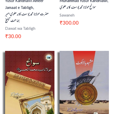
Yusuf Kandhalvi Ameer
Muhammad Yusuf Kandhlawi,
سوانح مولانا محمد یوسف کاندھلوی
Jamaat e Tabligh,
حضرت مولانا محمد یوسف کاندھلوی امیر
Sawaneh
جماعت تبلیغ
300.00
₹
Dawat wa Tabligh
30.00
₹