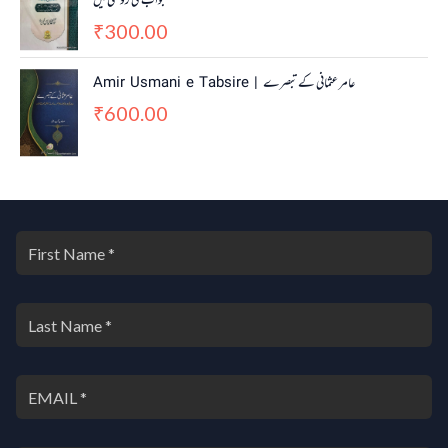
جواب کی روشنی میں
300.00
₹
Amir Usmani e Tabsire | عامر عثمانی کے تبصرے
600.00
₹