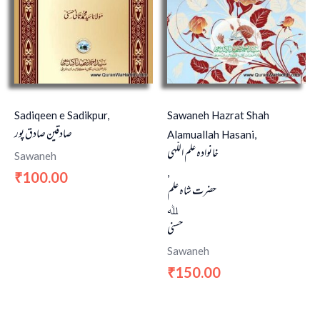
Sadiqeen e Sadikpur,
Sawaneh Hazrat Shah
صادقین صادق پور
Alamuallah Hasani,
خانوادہ علم اللّہی
Sawaneh
,
100.00
₹
حضرت شاہ علم
ﷲ
حسنی
Sawaneh
150.00
₹