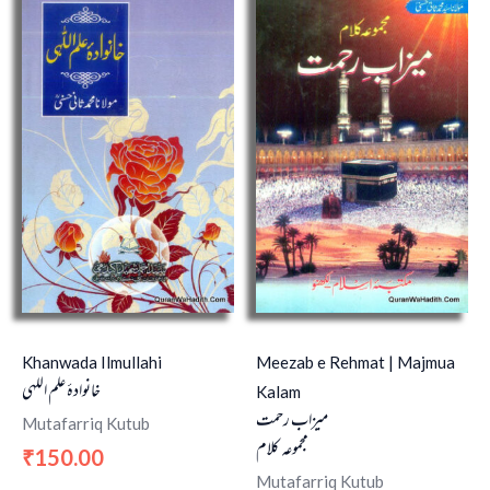
Khanwada Ilmullahi
Meezab e Rehmat | Majmua
خانوادۂ علم اللہی
Kalam
میزاب رحمت
Mutafarriq Kutub
مجموعہ كلام
150.00
₹
Mutafarriq Kutub