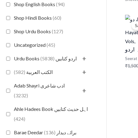
Shop English Books
(94)
Shop Hindi Books
(60)
S
Shop Urdu Books
(127)
Hayat
Vols,
Uncategorized
(45)
 اردو
+
(5838)
Urdu Books اردو کتابیں
Seerat
1,500
₹
+
(582)
الكتب العربية
Adab Shayri ادب شاعری
+
(3232)
Ahle Hadees Book اہل حدیث کتابیں
(424)
(136)
Barae Deedar برائے دیدار