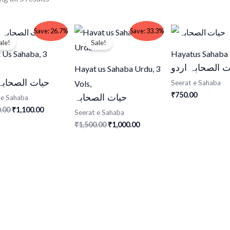
Original
Current
Original
Current
Save: 26.7%
Save: 33.3%
price
price
price
price
ale!
Sale!
was:
is:
was:
is:
 Us Sahaba, 3
Hayatus Sahaba |
₹1,500.00.
₹1,100.00.
₹1,500.00.
₹1,000.00.
ت الصحابہ اردو
Hayat us Sahaba Urdu, 3
حیات الصحابہ
Vols,
Seerat e Sahaba
750.00
₹
حیات الصحابہ
 e Sahaba
.00
1,100.00
₹
Seerat e Sahaba
1,500.00
1,000.00
₹
₹