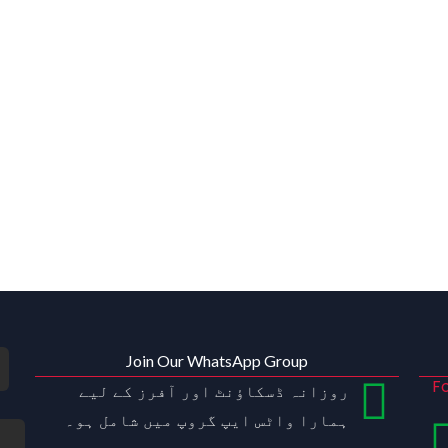
Join Our WhatsApp Group
Fo
روزانہ ڈسکاؤنٹ اور آفرز کے لیے
ہمارا واٹس ایپ گروپ میں شامل ہو۔