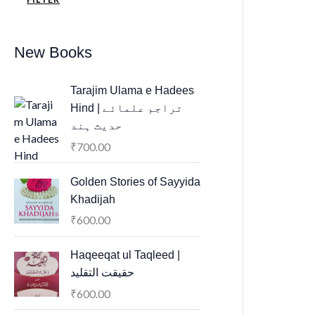
New Books
Tarajim Ulama e Hadees
Hind | تراجم علمائے
حديث ہند
700.00
₹
Golden Stories of Sayyida
Khadijah
600.00
₹
Haqeeqat ul Taqleed |
حقیقت التقلید
600.00
₹