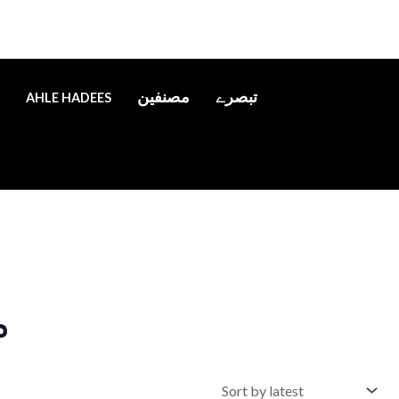
تبصرے
مصنفین
AHLE HADEES
م