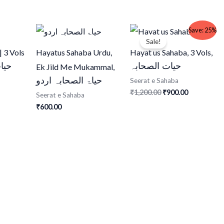
Original
Current
Save: 25%
price
price
Sale!
was:
is:
 3 Vols
Hayatus Sahaba Urdu,
Hayat us Sahaba, 3 Vols,
₹1,200.00.
₹900.00.
حیات الصحابہ
حیا
Ek Jild Me Mukammal,
حیاۃ الصحابہ اردو
Seerat e Sahaba
1,200.00
900.00
₹
₹
Seerat e Sahaba
600.00
₹