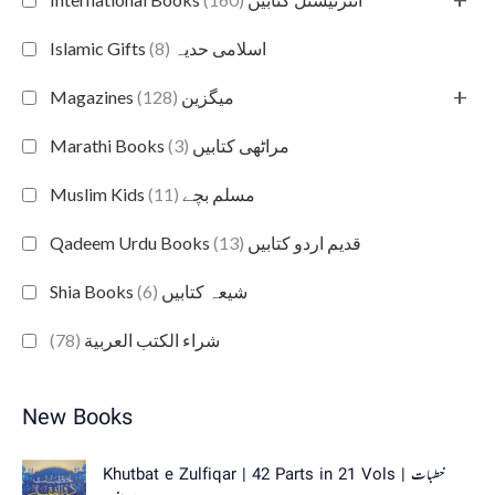
(8)
Islamic Gifts اسلامی حدیہ
+
(128)
Magazines میگزین
(3)
Marathi Books مراٹھی کتابیں
(11)
Muslim Kids مسلم بچے
(13)
Qadeem Urdu Books قدیم اردو کتابیں
(6)
Shia Books شیعہ کتابیں
(78)
شراء الكتب العربية
New Books
O
C
Khutbat e Zulfiqar | 42 Parts in 21 Vols | خطبات
r
u