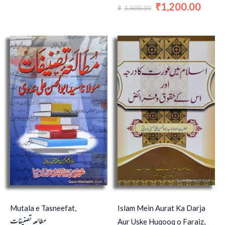
1,200.00
₹
1,600.00
₹
Mutala e Tasneefat,
Islam Mein Aurat Ka Darja
مطالعہ تصنیفات
Aur Uske Huqooq o Faraiz,