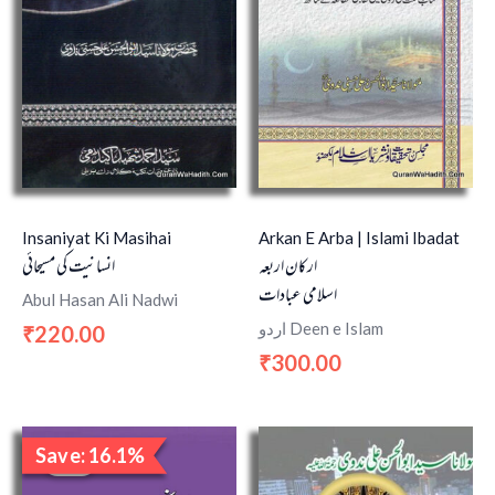
Insaniyat Ki Masihai
Arkan E Arba | Islami Ibadat
ارکان اربعہ
انسانيت كى مسيحائى
اسلامی عبادات
Abul Hasan Ali Nadwi
اردو Deen e Islam
220.00
₹
300.00
₹
Original
Current
Save: 16.1%
price
price
Sale!
was:
is: