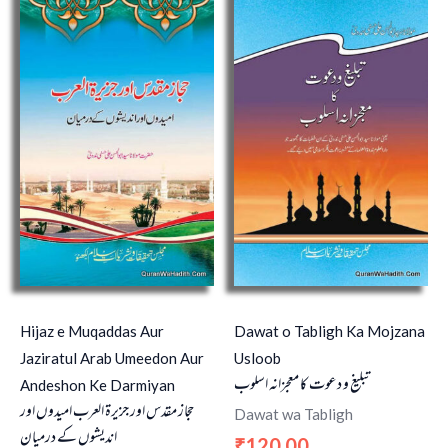
Hijaz e Muqaddas Aur
Dawat o Tabligh Ka Mojzana
Jaziratul Arab Umeedon Aur
Usloob
تبلیغ و دعوت کا معجزانہ اسلوب
Andeshon Ke Darmiyan
حجاز مقدس اور جزیرۃ العرب امیدوں اور
Dawat wa Tabligh
اندیشوں کے درمیان
120.00
₹