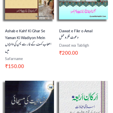
Ashab e Kahf Ki Ghar Se
Dawat e Fikr o Amal
دعوت فکر و عمل
Yaman Ki Wadiyon Mein
اصحاب کہف کے غار سے يمن کی واديوں
Dawat wa Tabligh
ميں
200.00
₹
Safarname
150.00
₹