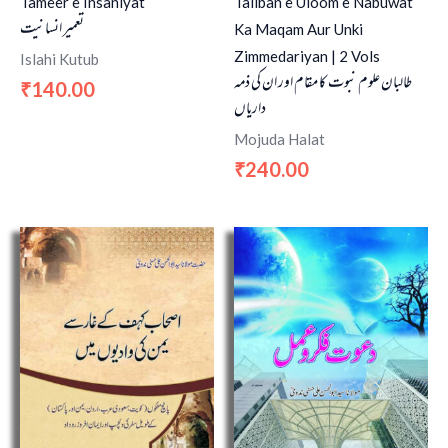
Tameer e Insaniyat
Taliban e Uloom e Nabuwat
تعمير انسانيت
Ka Maqam Aur Unki
Zimmedariyan | 2 Vols
Islahi Kutub
طالبان علوم نبوت کا مقام اور ان کی ذمہ
140.00
₹
داریاں
Mojuda Halat
240.00
₹