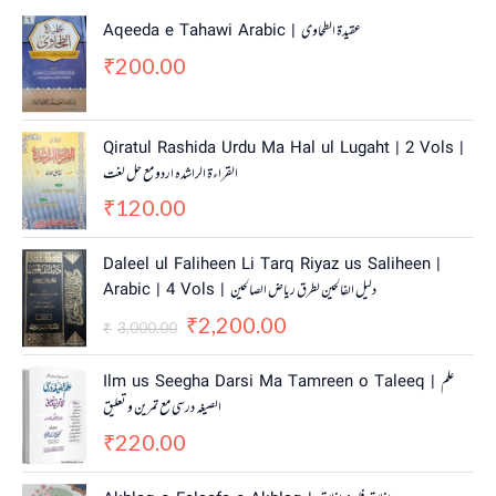
Aqeeda e Tahawi Arabic | عقیدة الطحاوی
200.00
₹
Qiratul Rashida Urdu Ma Hal ul Lugaht | 2 Vols |
القراءة الراشدہ اردو مع حل لغت
120.00
₹
O
C
Daleel ul Faliheen Li Tarq Riyaz us Saliheen |
r
u
Arabic | 4 Vols | دلیل الفالحین لطرق ریاض الصالحین
i
r
2,200.00
g
r
₹
3,000.00
₹
i
e
n
n
Ilm us Seegha Darsi Ma Tamreen o Taleeq | علم
a
t
الصیغہ درسی مع تمرین و تعلیق
l
p
220.00
p
r
₹
r
i
i
c