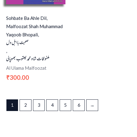
Sohbate Ba Ahle Dil,
Malfoozat Shah Muhammad
Yaqoob Bhopali,
صحبت با اہل دل
,
ملفوظات شاہ محمد یعقوب بھوپالی
Al Ulama Malfoozat
300.00
₹
1
2
3
4
5
6
→