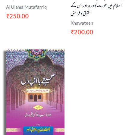
اسلام میں عورت کا درجہ اور اس کے
Al Ulama Mutafarriq
حقوق و فرائض
250.00
₹
Khawateen
200.00
₹