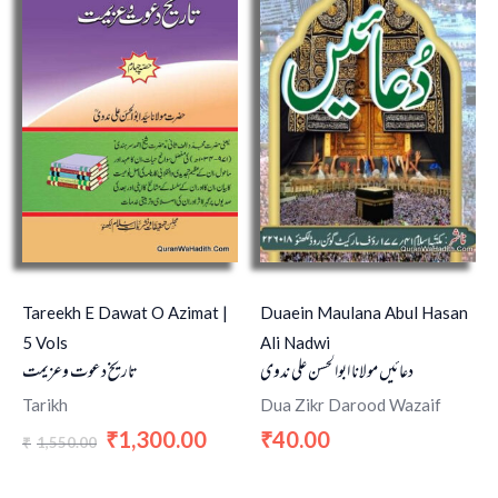
₹1,550.00.
₹1,300.00.
Tareekh E Dawat O Azimat |
Duaein Maulana Abul Hasan
5 Vols
Ali Nadwi
دعائیں مولانا ابوالحسن علی ندوی
تاریخ دعوت وعزیمت
Tarikh
Dua Zikr Darood Wazaif
1,300.00
40.00
₹
₹
1,550.00
₹