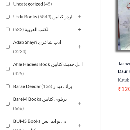
Uncategorized
(45)
+
(5843)
Urdu Books اردو کتابیں
+
(583)
الكتب العربية
Adab Shayri ادب شاعری
+
(3233)
Tasaw
Ahle Hadees Book اہل حدیث کتابیں
Daur 
(425)
Kutub
(136)
Barae Deedar برائے دیدار
12
₹
Barelvi Books بریلوی کتابیں
+
(666)
BUMS Books بی یو ایم ایس
+