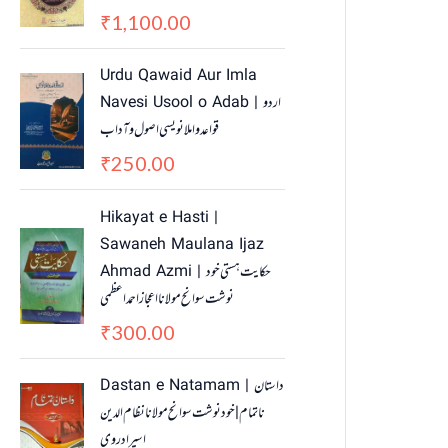
1,100.00
₹
Urdu Qawaid Aur Imla
Navesi Usool o Adab | اردو
قواعد و املا نویسی اصول و آداب
250.00
₹
Hikayat e Hasti |
Sawaneh Maulana Ijaz
Ahmad Azmi | حکایت ہستی خود
نوشت سوانح مولانا اعجاز احمد اعظمی
300.00
₹
O
C
Dastan e Natamam | داستان
r
u
ناتمام | خود نوشت سوانح مولانا نظام الدین
i
r
اسیرادروی
g
r