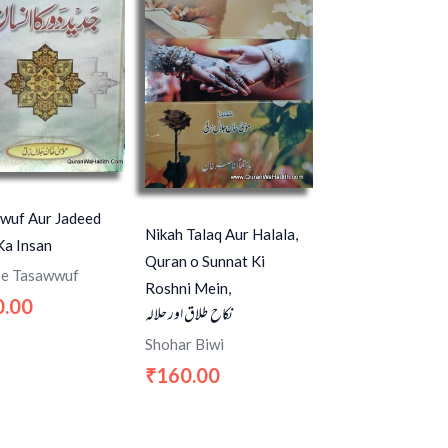
wuf Aur Jadeed
Nikah Talaq Aur Halala,
Ka Insan
Quran o Sunnat Ki
 e Tasawwuf
Roshni Mein,
0.00
نکاح طلاق اور حلالہ
Shohar Biwi
160.00
₹