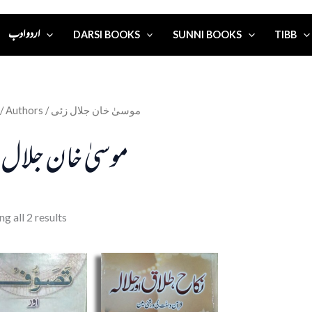
اردو ادب
DARSI BOOKS
SUNNI BOOKS
TIBB
/ Authors / موسیٰ خان جلال زئی
موسیٰ خان جلال 
g all 2 results