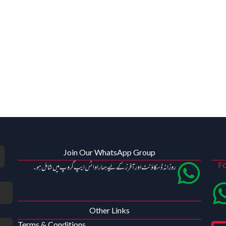
Join Our WhatsApp Group
Fo
روزانہ ڈسکاؤنٹ اور آفرز کے لیے ہمارا واٹس ایپ گروپ میں شامل ہو۔
Other Links
Terms & Conditions