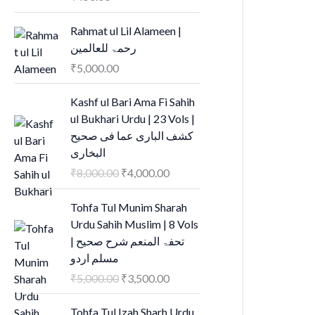
Rahmat ul Lil Alameen |
رحمۃ للعالمین
₹
5,000.00
O
C
Kashf ul Bari Ama Fi Sahih
r
u
ul Bukhari Urdu | 23 Vols |
i
r
کشف الباری عما فی صحیح
g
r
البخاری
i
e
₹
8,000.00
₹
4,000.00
n
n
a
t
O
C
Tohfa Tul Munim Sharah
l
p
r
u
Urdu Sahih Muslim | 8 Vols
p
r
i
r
| تحفۃ المنعم شرح صحیح
r
i
g
r
مسلم اردو
i
c
i
e
₹
5,000.00
₹
3,500.00
c
e
n
n
e
i
a
t
O
C
Tohfa Tul Izah Sharh Urdu
w
s