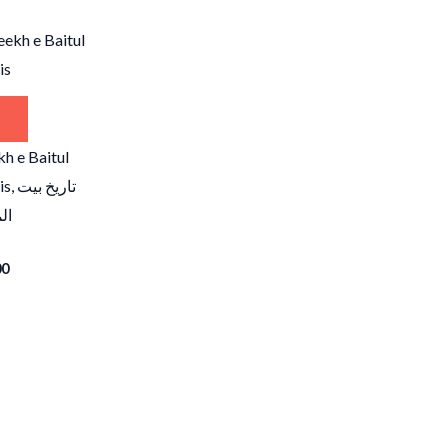
h e Baitul
is,
تاریخ بیت
ال
00