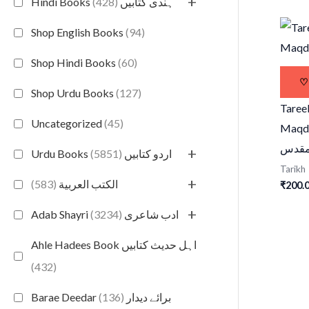
+
(428)
Hindi Books ہندی کتابیں
Shop English Books
(94)
Shop Hindi Books
(60)
♡
Shop Urdu Books
(127)
Tareek
Uncategorized
(45)
Maqd
مقدس
+
(5851)
Urdu Books اردو کتابیں
Tarikh
+
(583)
الكتب العربية
₹
200.
+
(3234)
Adab Shayri ادب شاعری
Ahle Hadees Book اہل حدیث کتابیں
(432)
(136)
Barae Deedar برائے دیدار