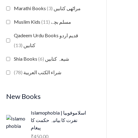
(3)
Marathi Books مراٹھی کتابیں
(11)
Muslim Kids مسلم بچے
Qadeem Urdu Books قدیم اردو
(13)
کتابیں
(6)
Shia Books شیعہ کتابیں
(78)
شراء الكتب العربية
New Books
Islamophobia | اسلاموفوبیا
نفرت کا بیانیہ حکمت کا
پیغام
₹
450.00