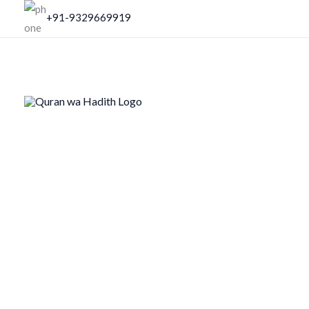
Skip
+91-9329669919
to
content