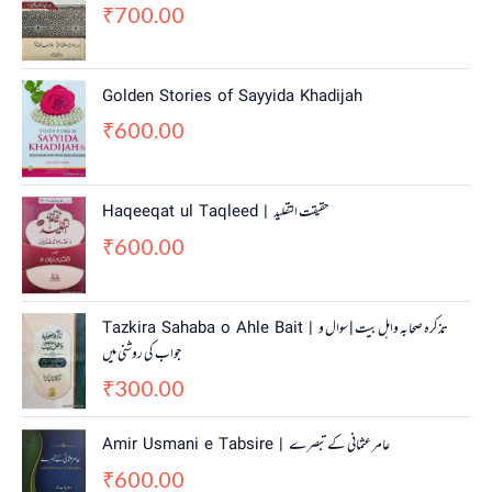
700.00
₹
Golden Stories of Sayyida Khadijah
600.00
₹
Haqeeqat ul Taqleed | حقیقت التقلید
600.00
₹
Tazkira Sahaba o Ahle Bait | تذکرہ صحابہ واہل بیت | سوال و
جواب کی روشنی میں
300.00
₹
Amir Usmani e Tabsire | عامر عثمانی کے تبصرے
600.00
₹