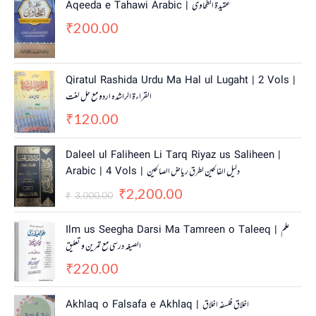
Aqeeda e Tahawi Arabic | عقیدة الطحاوی
200.00
₹
Qiratul Rashida Urdu Ma Hal ul Lugaht | 2 Vols |
القراءة الراشدہ اردو مع حل لغت
120.00
₹
O
C
Daleel ul Faliheen Li Tarq Riyaz us Saliheen |
r
u
Arabic | 4 Vols | دلیل الفالحین لطرق ریاض الصالحین
i
r
2,200.00
g
r
₹
3,000.00
₹
i
e
n
n
Ilm us Seegha Darsi Ma Tamreen o Taleeq | علم
a
t
الصیغہ درسی مع تمرین و تعلیق
l
p
220.00
p
r
₹
r
i
i
c
Akhlaq o Falsafa e Akhlaq | اخلاق فلسفہ اخلاق
c
e