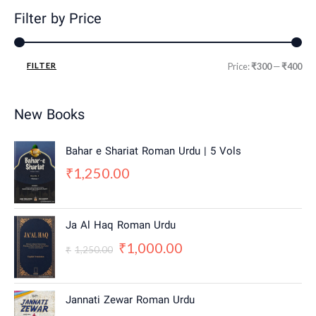
Filter by Price
FILTER
Price:
₹300
—
₹400
New Books
Bahar e Shariat Roman Urdu | 5 Vols
1,250.00
₹
O
C
Ja Al Haq Roman Urdu
r
u
1,000.00
₹
i
r
1,250.00
₹
g
r
i
e
n
n
Jannati Zewar Roman Urdu
a
t