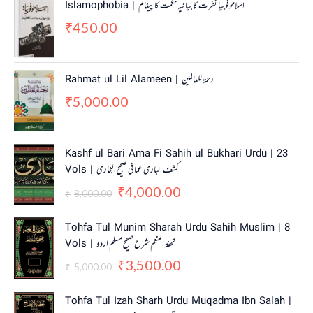
Islamophobia | اسلاموفوبیا نفرت کا بیانیہ حکمت کا پیغام
450.00
₹
Rahmat ul Lil Alameen | رحمۃ للعالمین
5,000.00
₹
O
C
Kashf ul Bari Ama Fi Sahih ul Bukhari Urdu | 23
r
u
Vols | کشف الباری عما فی صحیح البخاری
i
r
4,000.00
g
r
₹
8,000.00
₹
i
e
n
n
O
C
Tohfa Tul Munim Sharah Urdu Sahih Muslim | 8
a
t
r
u
Vols | تحفۃ المنعم شرح صحیح مسلم اردو
l
p
i
r
3,500.00
p
r
g
r
₹
5,000.00
₹
r
i
i
e
i
c
n
n
O
C
Tohfa Tul Izah Sharh Urdu Muqadma Ibn Salah |
c
e
a
t
r
u