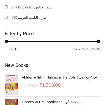
(6)
Shia Books شیعہ کتابیں
(78)
شراء الكتب العربية
Filter by Price
FILTER
Price:
₹550
—
₹5,000
New Books
O
C
Akhbar e Siffin Nahrawan | 2 Vols | اخبار صفین و نہروان
r
u
1,500.00
₹
i
r
1,995.00
₹
g
r
i
e
n
n
O
C
Hadees Aur Muhaddiseen | حدیث اور محدثین
a
t
r
u