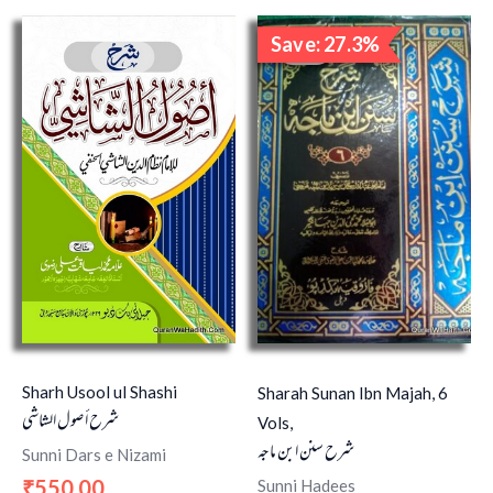
Original
Curren
Save: 27.3%
price
price
Sale!
was:
is:
₹5,500.00.
₹4,000
Sharh Usool ul Shashi
Sharah Sunan Ibn Majah, 6
شرح أصول الشاشي
Vols,
شرح سنن ابن ماجہ
Sunni Dars e Nizami
550.00
Sunni Hadees
₹