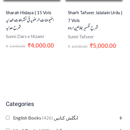
Sharah Hidaya | 15 Vols
Sharh Tafseer Jalalain Urdu |
الفیوضات الرضویہ فی تشریحات الھدایہ
7 Vols
شرح ھدایہ
شرح تفسیر جلالین اردو
Sunni Dars e Nizami
Sunni Tafseer
4,000.00
5,000.00
₹
₹
5,500.00
₹
6,500.00
₹
Categories
+
(426)
English Books انگلش کتابیں