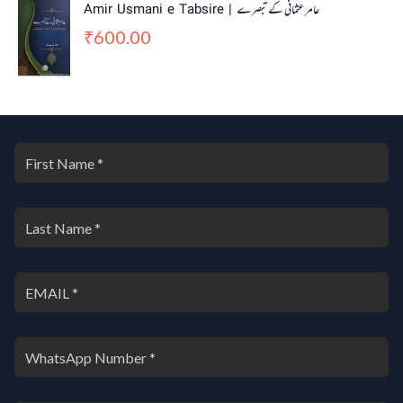
Amir Usmani e Tabsire | عامر عثمانی کے تبصرے
600.00
₹