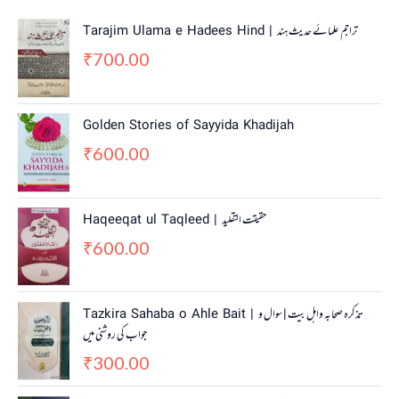
Tarajim Ulama e Hadees Hind | تراجم علمائے حديث ہند
700.00
₹
Golden Stories of Sayyida Khadijah
600.00
₹
Haqeeqat ul Taqleed | حقیقت التقلید
600.00
₹
Tazkira Sahaba o Ahle Bait | تذکرہ صحابہ واہل بیت | سوال و
جواب کی روشنی میں
300.00
₹