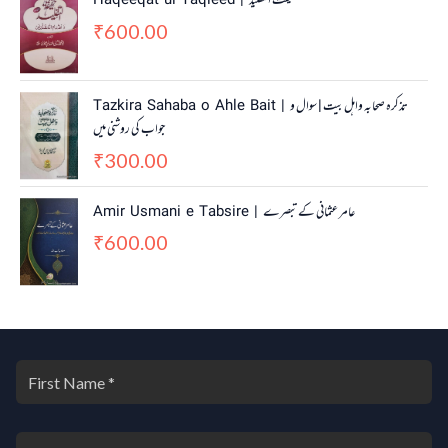
Haqeeqat ul Taqleed | حقیقت التقلید
600.00
₹
Tazkira Sahaba o Ahle Bait | تذکرہ صحابہ واہل بیت | سوال و
جواب کی روشنی میں
300.00
₹
Amir Usmani e Tabsire | عامر عثمانی کے تبصرے
600.00
₹