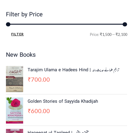
Filter by Price
FILTER
Price:
₹1,500
—
₹2,100
New Books
Tarajim Ulama e Hadees Hind | تراجم علمائے حديث ہند
700.00
₹
Golden Stories of Sayyida Khadijah
600.00
₹