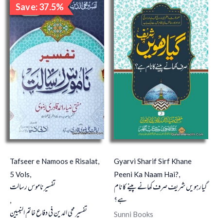
Save: 37.5%
price
price
Sale!
was:
is:
₹4,000.00.
₹2,500.00.
Tafseer e Namoos e Risalat,
Gyarvi Sharif Sirf Khane
5 Vols,
Peeni Ka Naam Hai?,
گیارہویں شریف صرف کھانے پینے کا نام
تفسیر ناموس رسالت
ہے؟
,
تفسیر محی الدین فی دفاع خاتم النبیین
Sunni Books