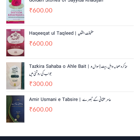
Golden Stories of Sayyida Khadijah
600.00
₹
Haqeeqat ul Taqleed | حقیقت التقلید
600.00
₹
Tazkira Sahaba o Ahle Bait | تذکرہ صحابہ واہل بیت | سوال و
جواب کی روشنی میں
300.00
₹
Amir Usmani e Tabsire | عامر عثمانی کے تبصرے
600.00
₹