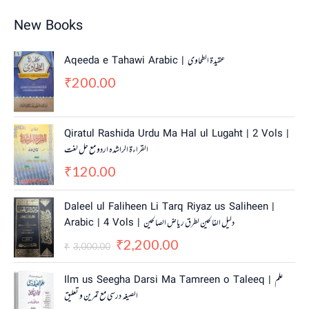
New Books
Aqeeda e Tahawi Arabic | عقیدة الطحاوی
200.00
₹
Qiratul Rashida Urdu Ma Hal ul Lugaht | 2 Vols |
القراءة الراشدہ اردو مع حل لغت
120.00
₹
O
C
Daleel ul Faliheen Li Tarq Riyaz us Saliheen |
r
u
Arabic | 4 Vols | دلیل الفالحین لطرق ریاض الصالحین
i
r
2,200.00
g
r
₹
3,000.00
₹
i
e
n
n
Ilm us Seegha Darsi Ma Tamreen o Taleeq | علم
a
t
الصیغہ درسی مع تمرین و تعلیق
l
p