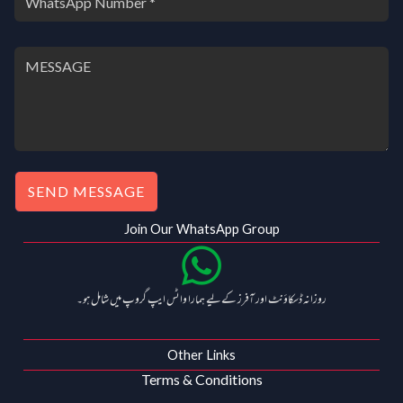
SEND MESSAGE
Join Our WhatsApp Group
روزانہ ڈسکاؤنٹ اور آفرز کے لیے ہمارا واٹس ایپ گروپ میں شامل ہو۔
Other Links
Terms & Conditions