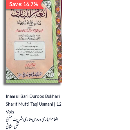
Save: 16.7%
price
price
Sale!
was:
is:
₹6,000.00.
₹5,000.00.
Inam ul Bari Duroos Bukhari
Sharif Mufti Taqi Usmani | 12
Vols
انعام الباری دروس بخاری شریف مفتی
تقی عثمانی