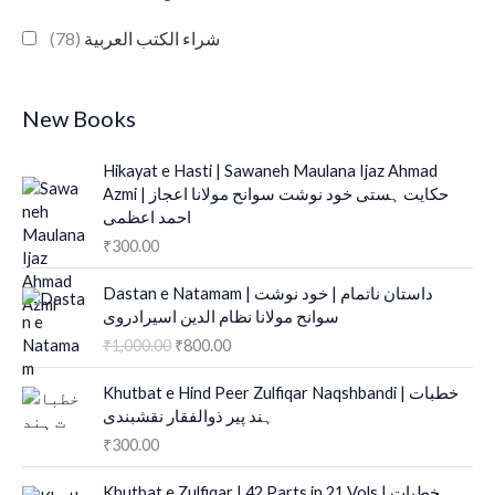
(78)
شراء الكتب العربية
New Books
Hikayat e Hasti | Sawaneh Maulana Ijaz Ahmad
Azmi | حکایت ہستی خود نوشت سوانح مولانا اعجاز
احمد اعظمی
₹
300.00
O
C
Dastan e Natamam | داستان ناتمام | خود نوشت
r
u
سوانح مولانا نظام الدین اسیرادروی
i
r
₹
1,000.00
₹
800.00
g
r
i
e
Khutbat e Hind Peer Zulfiqar Naqshbandi | خطبات
n
n
ہند پیر ذوالفقار نقشبندی
a
t
₹
300.00
l
p
p
r
O
C
r
i
Khutbat e Zulfiqar | 42 Parts in 21 Vols | خطبات