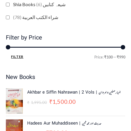
(6)
Shia Books شیعہ کتابیں
(78)
شراء الكتب العربية
Filter by Price
FILTER
Price:
₹100
—
₹990
New Books
O
C
Akhbar e Siffin Nahrawan | 2 Vols | اخبار صفین و نہروان
r
u
1,500.00
₹
i
r
1,995.00
₹
g
r
i
e
n
n
O
C
Hadees Aur Muhaddiseen | حدیث اور محدثین
a
t
r
u