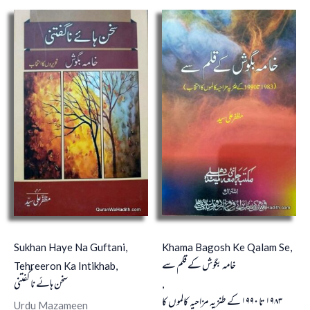
Sukhan Haye Na Guftani,
Khama Bagosh Ke Qalam Se,
خامہ بگوش کے قلم سے
Tehreeron Ka Intikhab,
سخن ہائے ناگفتنی
,
١٩٨٣ تا ١٩٩٠ کے طنزیہ مزاحیہ کالموں کا
Urdu Mazameen