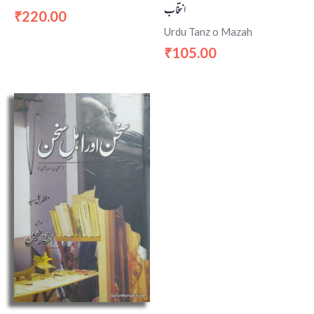
انتخاب
220.00
₹
Urdu Tanz o Mazah
105.00
₹