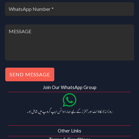
SEND MESSAGE
Join Our WhatsApp Group
روزانہ ڈسکاؤنٹ اور آفرز کے لیے ہمارا واٹس ایپ گروپ میں شامل ہو۔
Other Links