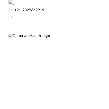
Skip
+91-9329669919
to
content