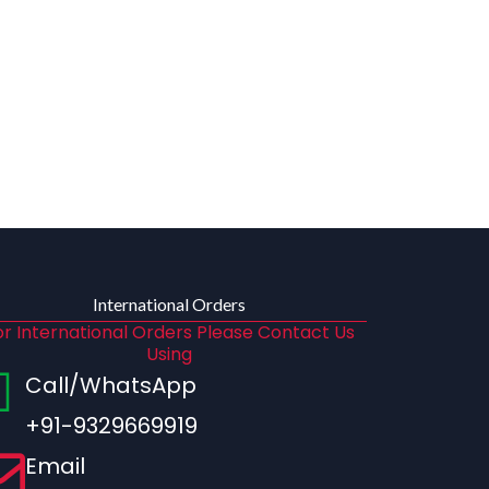
International Orders
or International Orders Please Contact Us
Using
Call/WhatsApp
+91-9329669919
Email