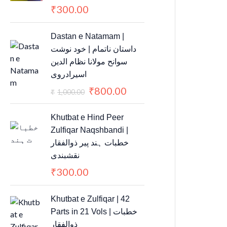
300.00
₹
O
C
Dastan e Natamam |
r
u
داستان ناتمام | خود نوشت
i
r
سوانح مولانا نظام الدین
g
r
اسیرادروی
i
e
800.00
₹
n
n
1,000.00
₹
a
t
l
p
Khutbat e Hind Peer
p
r
Zulfiqar Naqshbandi |
r
i
خطبات ہند پیر ذوالفقار
i
c
نقشبندی
c
e
300.00
₹
e
i
w
s
O
C
Khutbat e Zulfiqar | 42
a
:
r
u
Parts in 21 Vols | خطبات
s
₹
i
r
ذوالفقار
:
8