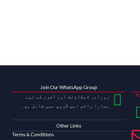
Join Our WhatsApp Group
F
روزانہ ڈسکاؤنٹ اور آفرز کے لیے
ہمارا واٹس ایپ گروپ میں شامل ہو۔
Other Links
Terms & Conditions