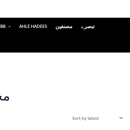
تبصرے
مصنفین
IBB
AHLE HADEES
مح