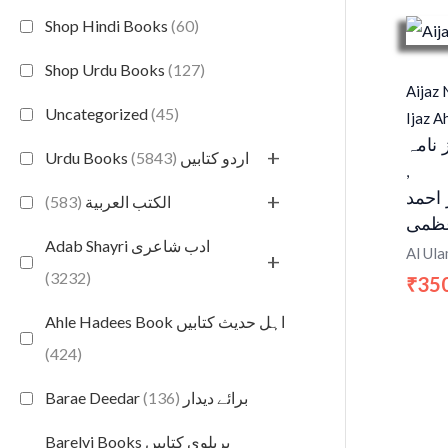
Shop Hindi Books
(60)
Shop Urdu Books
(127)
Aijaz
Uncategorized
(45)
Ijaz A
 نامہ
+
(5843)
Urdu Books اردو کتابیں
,
 احمد
+
(583)
الكتب العربية
ظمی
Adab Shayri ادب شاعری
Al Ul
+
(3232)
35
₹
Ahle Hadees Book اہل حدیث کتابیں
(424)
(136)
Barae Deedar برائے دیدار
Barelvi Books بریلوی کتابیں