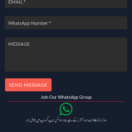
.
SEND MESSAGE
Join Our WhatsApp Group
روزانہ ڈسکاؤنٹ اور آفرز کے لیے ہمارا واٹس ایپ گروپ میں شامل ہو۔