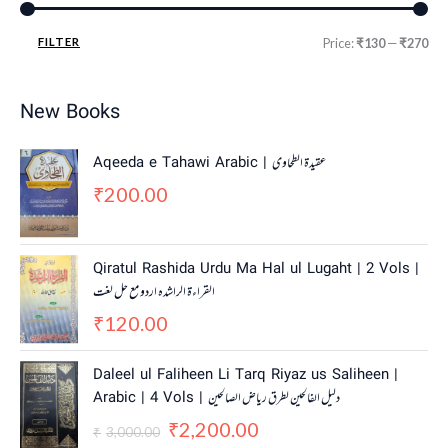
FILTER
Price:
₹130
—
₹270
New Books
Aqeeda e Tahawi Arabic | عقیدة الطحاوی
200.00
₹
Qiratul Rashida Urdu Ma Hal ul Lugaht | 2 Vols |
القراءة الراشدہ اردو مع حل لغت
120.00
₹
O
C
Daleel ul Faliheen Li Tarq Riyaz us Saliheen |
r
u
Arabic | 4 Vols | دلیل الفالحین لطرق ریاض الصالحین
i
r
2,200.00
g
r
₹
3,000.00
₹
i
e