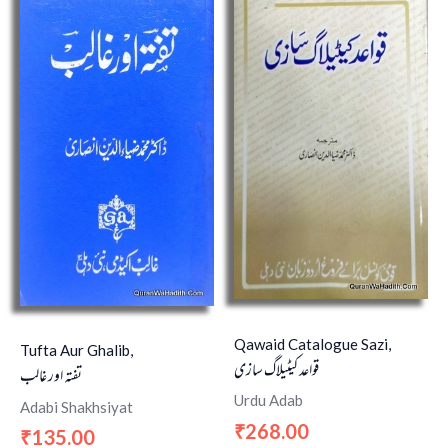
Qawaid Catalogue Sazi,
Tufta Aur Ghalib,
قواعد کیٹیلاگ سازی
تفتہ اور غالب
Urdu Adab
Adabi Shakhsiyat
268.00
₹
135.00
₹