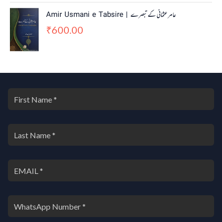
Amir Usmani e Tabsire | عامر عثمانی کے تبصرے
600.00
₹