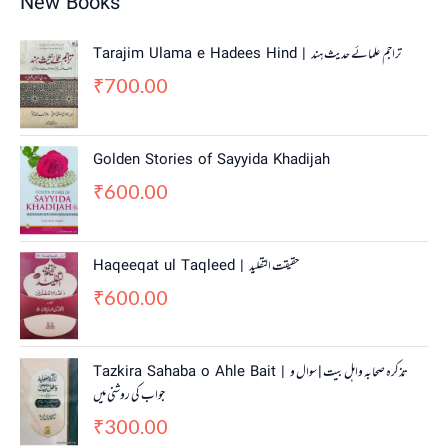
New Books
Tarajim Ulama e Hadees Hind | تراجم علمائے حديث ہند
700.00
₹
Golden Stories of Sayyida Khadijah
600.00
₹
Haqeeqat ul Taqleed | حقیقت التقلید
600.00
₹
Tazkira Sahaba o Ahle Bait | تذکرہ صحابہ واہل بیت | سوال و
جواب کی روشنی میں
300.00
₹