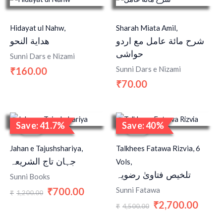
Hidayat ul Nahw,
Sharah Miata Amil,
شرح مائة عامل مع اردو
هداية النحو
حواشی
Sunni Dars e Nizami
Sunni Dars e Nizami
160.00
₹
70.00
₹
Original
Current
Original
Curren
Save: 41.7%
Save: 40%
price
price
price
price
Sale!
Sale!
was:
is:
was:
is:
₹1,200.00.
₹700.00.
₹4,500.00.
₹2,700
Jahan e Tajushshariya,
Talkhees Fatawa Rizvia, 6
جہان تاج الشریعہ
Vols,
تلخیص فتاویٰ رضویہ
Sunni Books
Sunni Fatawa
700.00
₹
1,200.00
₹
2,700.00
₹
4,500.00
₹