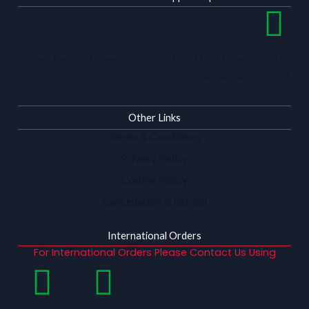
روزانہ ڈسکاؤنٹ اور آفرز کے لیے ہمارا واٹس ایپ
گروپ میں شامل ہو۔
Other Links
Terms & Conditions
Privacy Policy
Cookie Policy
Cancellation & Refund
International Orders
For International Orders Please Contact Us Using