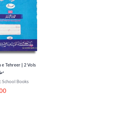
e Tehreer | 2 Vols
معا
c School Books
.00