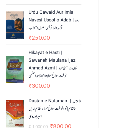
Urdu Qawaid Aur Imla
Navesi Usool o Adab | اردو
قواعد و املا نویسی اصول و آداب
250.00
₹
Hikayat e Hasti |
Sawaneh Maulana Ijaz
Ahmad Azmi | حکایت ہستی خود
نوشت سوانح مولانا اعجاز احمد اعظمی
300.00
₹
O
C
Dastan e Natamam | داستان
r
u
ناتمام | خود نوشت سوانح مولانا نظام الدین
i
r
اسیرادروی
g
r
i
e
800.00
₹
1,000.00
₹