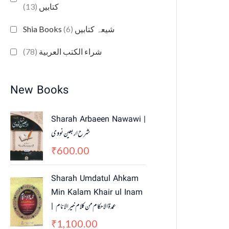
(13)
کتابیں
(6)
Shia Books شیعہ کتابیں
(78)
شراء الكتب العربية
New Books
Sharah Arbaeen Nawawi |
شرح اربعین نووی
600.00
₹
Sharah Umdatul Ahkam
Min Kalam Khair ul Inam
| عمدۃ الاحکام من کلام خیر الانام
1,100.00
₹