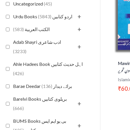
Uncategorized
(45)
+
(5843)
Urdu Books اردو کتابیں
+
(583)
الكتب العربية
Adab Shayri ادب شاعری
+
(3233)
Mawin 
Ahle Hadees Book اہل حدیث کتابیں
ون تحریر
(426)
Islami
(136)
Barae Deedar برائے دیدار
60
₹
Barelvi Books بریلوی کتابیں
+
(666)
BUMS Books بی یو ایم ایس
+