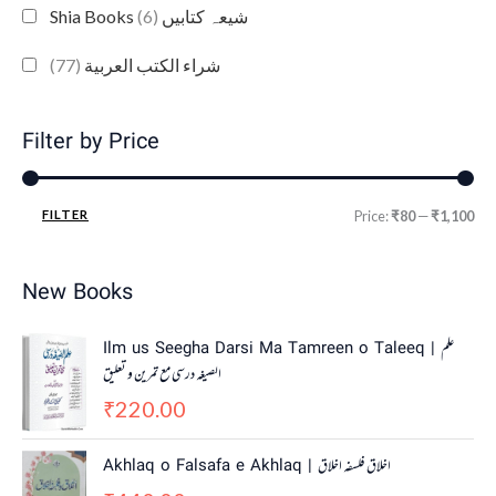
(6)
Shia Books شیعہ کتابیں
(77)
شراء الكتب العربية
Filter by Price
FILTER
Price:
₹80
—
₹1,100
New Books
Ilm us Seegha Darsi Ma Tamreen o Taleeq | علم
الصیغہ درسی مع تمرین و تعلیق
220.00
₹
Akhlaq o Falsafa e Akhlaq | اخلاق فلسفہ اخلاق