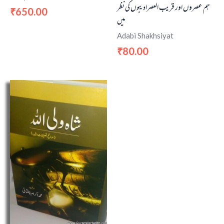
ہم عصروں اور قریب العصرادیبوں کی نظر
650.00
₹
میں
Adabi Shakhsiyat
80.00
₹