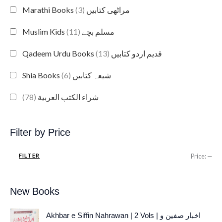
(3)
Marathi Books مراٹھی کتابیں
(11)
Muslim Kids مسلم بچے
(13)
Qadeem Urdu Books قدیم اردو کتابیں
(6)
Shia Books شیعہ کتابیں
(78)
شراء الكتب العربية
Filter by Price
FILTER
Price:
—
New Books
O
C
Akhbar e Siffin Nahrawan | 2 Vols | اخبار صفین و
r
u