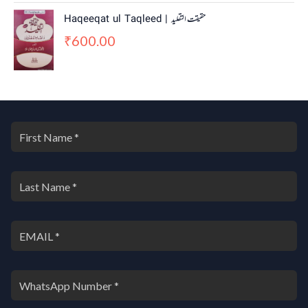
Haqeeqat ul Taqleed | حقیقت التقلید
600.00
₹