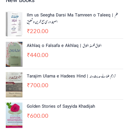
New Books
Ilm us Seegha Darsi Ma Tamreen o Taleeq | علم
الصیغہ درسی مع تمرین و تعلیق
220.00
₹
Akhlaq o Falsafa e Akhlaq | اخلاق فلسفہ اخلاق
440.00
₹
Tarajim Ulama e Hadees Hind | تراجم علمائے حديث ہند
700.00
₹
Golden Stories of Sayyida Khadijah
600.00
₹