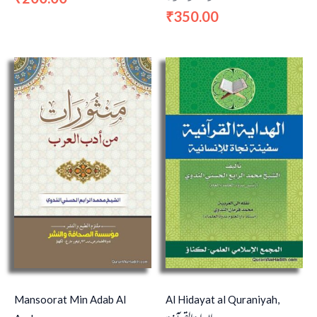
350.00
₹
Mansoorat Min Adab Al
Al Hidayat al Quraniyah,