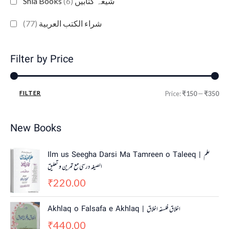
(6)
Shia Books شیعہ کتابیں
(77)
شراء الكتب العربية
Filter by Price
FILTER
Price:
₹150
—
₹350
New Books
Ilm us Seegha Darsi Ma Tamreen o Taleeq | علم
الصیغہ درسی مع تمرین و تعلیق
220.00
₹
Akhlaq o Falsafa e Akhlaq | اخلاق فلسفہ اخلاق
440.00
₹