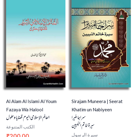
Al Alam Al Islami Al Youm
Sirajam Muneera | Seerat
Fazaya Wa Halool
Khatim un Nabiyeen
سراجا منيرا
العالم الإسلامي اليوم قضايا وحلول
سيرة خاتم النبيين
الكتب المتنوعة
سيرة الرسول
200.00
₹