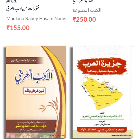
الهداية القرآنية
Arab,
منثورات من أدب العربي
الكتب المتنوعة
Maulana Rabey Hasani Nadvi
250.00
₹
155.00
₹