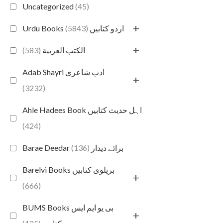
Uncategorized
(45)
+
(5843)
Urdu Books اردو کتابیں
+
(583)
الكتب العربية
Adab Shayri ادب شاعری
+
(3232)
Ahle Hadees Book اہل حدیث کتابیں
(424)
(136)
Barae Deedar برائے دیدار
Barelvi Books بریلوی کتابیں
+
(666)
BUMS Books بی یو ایم ایس
+