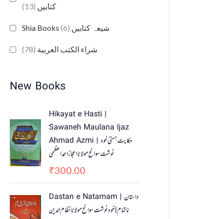
(13)
کتابیں
(6)
Shia Books شیعہ کتابیں
(78)
شراء الكتب العربية
New Books
Hikayat e Hasti |
Sawaneh Maulana Ijaz
Ahmad Azmi | حکایت ہستی خود
نوشت سوانح مولانا اعجاز احمد اعظمی
300.00
₹
O
C
Dastan e Natamam | داستان
r
u
ناتمام | خود نوشت سوانح مولانا نظام الدین
i
r